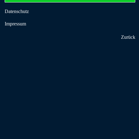
Datenschutz
Impressum
Zurück
Informationsveranstaltung - Fördermöglichkeiten
für Suchtselbsthilfegruppen
In unserer 2-stündigen Online-Infoveranstaltung (Zoom)
erklären wir verständlich und praxisnah, wie Förderungen ...
Alle Infos findet ihr auch in unserem
Flyer
.