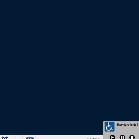
Adresse
BKE – Blaues Kreuz i. d. Ev. Kirche
Bundesverband e. V.
Julius-Vogel-Straße 44
44149 Dortmund
0231 586 41 32
info@bke-suchtselbsthilfe.de
Kooperationspartner
© Copyright 2026 | BKE - Blaues Kreuz in der Evangelischen
Kirche Bundesverband e.V. | 44149 Dortmund