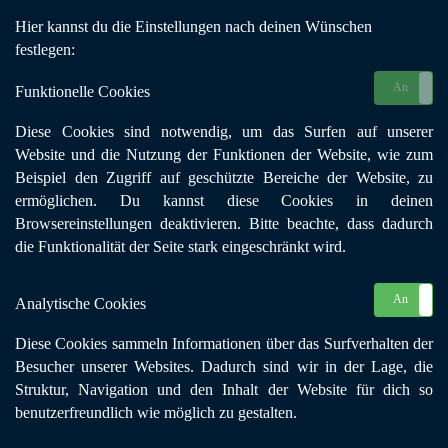
Hier kannst du die Einstellungen nach deinen Wünschen
festlegen:
An
Funktionelle Cookies
Nutzungsbedingungen
Diese Cookies sind notwendig, um das Surfen auf unserer
Website und die Nutzung der Funktionen der Website, wie zum
Nutzungsbedingungen - Newsletter
Beispiel den Zugriff auf geschützte Bereiche der Website, zu
ermöglichen. Du kannst diese Cookies in deinen
Gegenstand
Browsereinstellungen deaktivieren. Bitte beachte, dass dadurch
die Funktionalität der Seite stark eingeschränkt wird.
Der Newsletter ist ein für jedermann zugänglicher und kostenfrei
per E-Mail bereitgestellter Informationsdienst des
Blaues Kreuz in
An
Analytische Cookies
der Evangelischen Kirche Bundesverband e.V.. Für diesen
Newsletter und die durch ihn bereit gestellten Informationen
Diese Cookies sammeln Informationen über das Surfverhalten der
gelten die im Impressum des Blaues Kreuz in der Evangelischen
Besucher unserer Websites. Dadurch sind wir in der Lage, die
Kirche Bundesverband e.V., das u.a. einen Disclaimer /
Struktur, Navigation und den Inhalt der Website für dich so
Haftungsausschluss enthält, gemachten Vorgaben ergänzend,
benutzerfreundlich wie möglich zu gestalten.
sofern die vorliegenden Nutzungsbedingungen keine hiervon