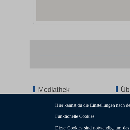
Mediathek
Üb
Hier kannst du die Einstellungen nach d
BKE-Publikationen und Info-Material zum
Mitglied
Herunterladen
Über un
Funktionelle Cookies
Impres
Diese Cookies sind notwendig, um das 
Datensc