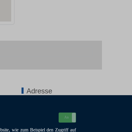
Adresse
BKE – Blaues Kreuz i. d. Ev. Kirche
Bundesverband e. V.
An
Aus
Julius-Vogel-Straße 44
site, wie zum Beispiel den Zugriff auf
44149 Dortmund