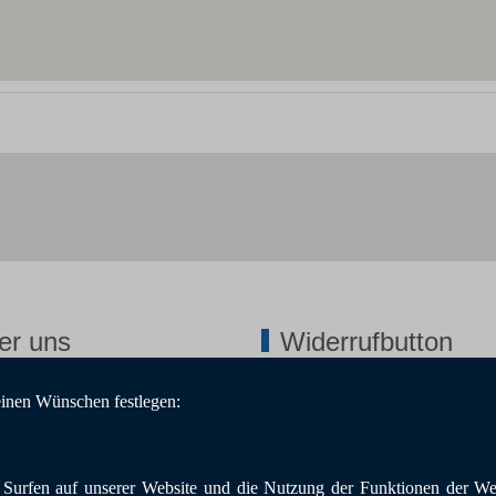
er uns
Widerrufbutton
einen Wünschen festlegen:
erbereich/Login
s
sum
Surfen auf unserer Website und die Nutzung der Funktionen der Web
hutz