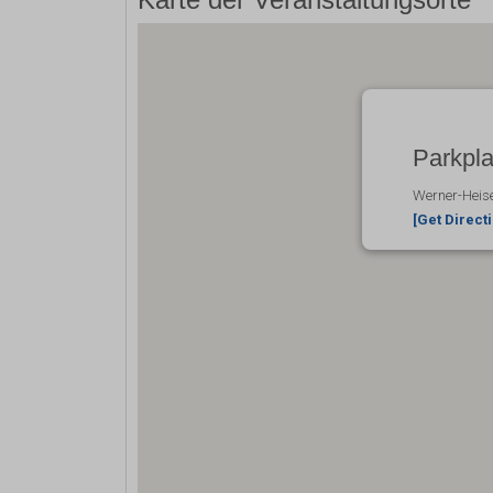
Parkpla
Werner-Heise
[Get Direct