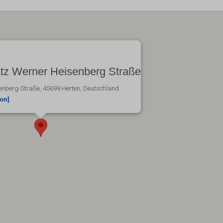
tz Werner Heisenberg Straße
nberg-Straße, 45699 Herten, Deutschland
ion]